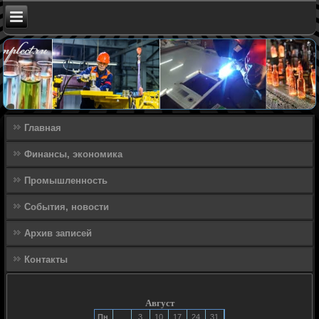
Главная
Финансы, экономика
Промышленность
События, новости
Архив записей
Контакты
Август
Пн
3
10
17
24
31