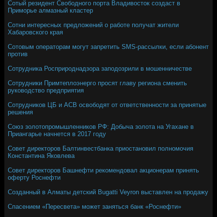
Сотый резидент Свободного порта Владивосток создаст в
Приморье алмазный кластер
Сотни интересных предложений о работе получат жители
Хабаровского края
Сотовым операторам могут запретить SMS-рассылки, если абонент
против
Сотрудника Росприроднадзора заподозрили в мошенничестве
Сотрудники Примтеплоэнерго просят главу региона сменить
руководство предприятия
Сотрудников ЦБ и АСВ освободят от ответственности за принятые
решения
Союз золотопромышленников РФ: Добыча золота на Угахане в
Приангарье начнется в 2017 году
Совет директоров Балтинвестбанка приостановил полномочия
Константина Яковлева
Совет директоров Башнефти рекомендовал акционерам принять
оферту Роснефти
Созданный в Алматы детский Bugatti Veyron выставлен на продажу
Спасением «Пересвета» может заняться банк «Роснефти»