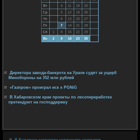
Вт
4
11
18
25
Ср
5
12
19
26
Чт
6
13
20
27
Пт
7
14
21
28
Сб
1
8
15
22
29
Вс
2
9
16
23
30
Директора завода-банкрота на Урале судят за ущерб
Минобороны на 352 млн рублей
«Газпром» проиграл иск к PGNiG
В Хабаровском крае проекты по лесопереработке
претендуют на господдержку
В Беларуси сократили количество стартапов