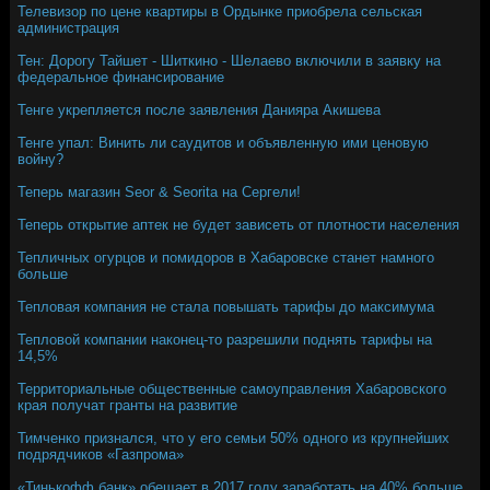
Телевизор по цене квартиры в Ордынке приобрела сельская
администрация
Тен: Дорогу Тайшет - Шиткино - Шелаево включили в заявку на
федеральное финансирование
Тенге укрепляется после заявления Данияра Акишева
Тенге упал: Винить ли саудитов и объявленную ими ценовую
войну?
Теперь магазин Seor & Seorita на Сергели!
Теперь открытие аптек не будет зависеть от плотности населения
Тепличных огурцов и помидоров в Хабаровске станет намного
больше
Тепловая компания не стала повышать тарифы до максимума
Тепловой компании наконец-то разрешили поднять тарифы на
14,5%
Территориальные общественные самоуправления Хабаровского
края получат гранты на развитие
Тимченко признался, что у его семьи 50% одного из крупнейших
подрядчиков «Газпрома»
«Тинькофф банк» обещает в 2017 году заработать на 40% больше,