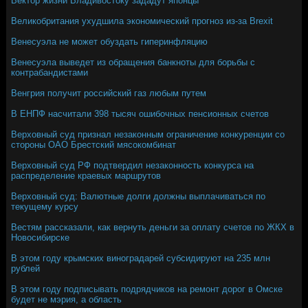
Вектор жизни Владивостоку зададут японцы
Великобритания ухудшила экономический прогноз из-за Brexit
Венесуэла не может обуздать гиперинфляцию
Венесуэла выведет из обращения банкноты для борьбы с
контрабандистами
Венгрия получит российский газ любым путем
В ЕНПФ насчитали 398 тысяч ошибочных пенсионных счетов
Верховный суд признал незаконным ограничение конкуренции со
стороны ОАО Брестский мясокомбинат
Верховный суд РФ подтвердил незаконность конкурса на
распределение краевых маршрутов
Верховный суд: Валютные долги должны выплачиваться по
текущему курсу
Вестям рассказали, как вернуть деньги за оплату счетов по ЖКХ в
Новосибирске
В этом году крымских виноградарей субсидируют на 235 млн
рублей
В этом году подписывать подрядчиков на ремонт дорог в Омске
будет не мэрия, а область