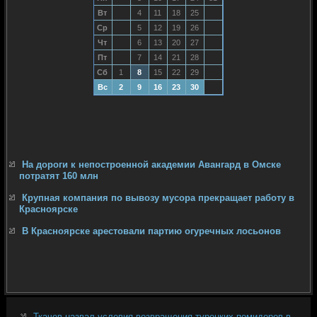
Вт
4
11
18
25
Ср
5
12
19
26
Чт
6
13
20
27
Пт
7
14
21
28
Сб
1
8
15
22
29
Вс
2
9
16
23
30
На дороги к непостроенной академии Авангард в Омске
потратят 160 млн
Крупная компания по вывозу мусора прекращает работу в
Красноярске
В Красноярске арестовали партию огуречных лосьонов
Ткачев назвал условия возвращения турецких помидоров в