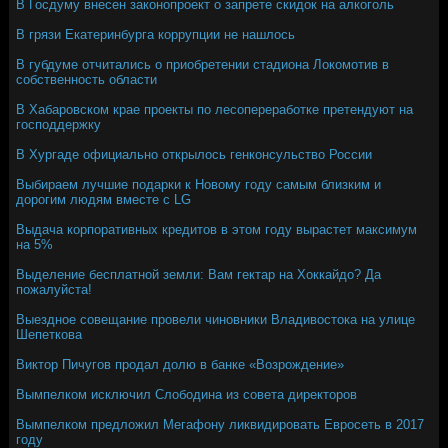
В Госдуму внесен законопроект о запрете скидок на алкоголь
В грязи Екатеринбурга коррупции не нашлось
В губдуме отчитались о приобретении стадиона Локомотив в
собственность области
В Хабаровском крае проекты по лесопереработке претендуют на
господдержку
В Хургаде официально открылось генконсульство России
Выбираем лучшие подарки к Новому году самым близким и
дорогим людям вместе с LG
Выдача корпоративных кредитов в этом году вырастет максимум
на 5%
Выделение бесплатной земли: Вам гектар на Хоккайдо? Да
пожалуйста!
Выездное совещание провели чиновники Владивостока на улице
Шепеткова
Виктор Пичугов продал долю в банке «Возрождение»
Вымпелком исключил Слободина из совета директоров
Вымпелком предложил Мегафону ликвидировать Евросеть в 2017
году