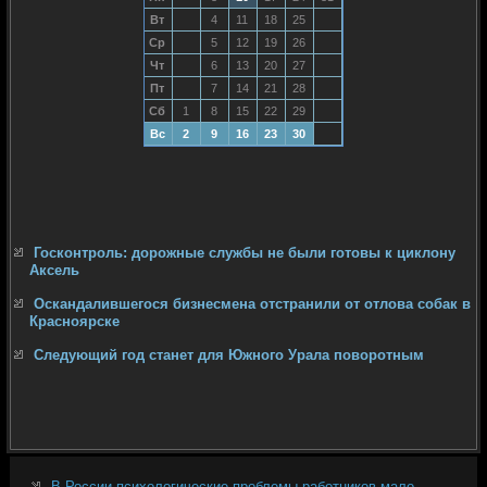
Вт
4
11
18
25
Ср
5
12
19
26
Чт
6
13
20
27
Пт
7
14
21
28
Сб
1
8
15
22
29
Вс
2
9
16
23
30
Госконтроль: дорожные службы не были готовы к циклону
Аксель
Оскандалившегося бизнесмена отстранили от отлова собак в
Красноярске
Следующий год станет для Южного Урала поворотным
В России психологические проблемы работников мало