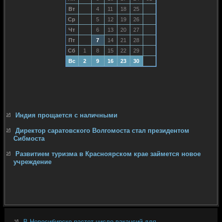
Вт
4
11
18
25
Ср
5
12
19
26
Чт
6
13
20
27
Пт
7
14
21
28
Сб
1
8
15
22
29
Вс
2
9
16
23
30
Индия прощается с наличными
Директор саратовского Волгомоста стал президентом
Сибмоста
Развитием туризма в Красноярском крае займется новое
учреждение
В Новосибирске растет число вакансий для