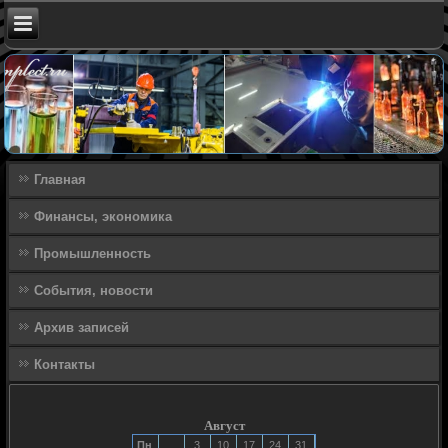
Главная
Финансы, экономика
Промышленность
События, новости
Архив записей
Контакты
Август
Пн
3
10
17
24
31