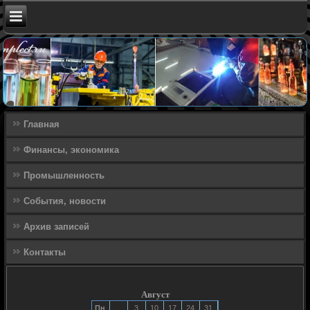
Главная
Финансы, экономика
Промышленность
События, новости
Архив записей
Контакты
Август
Пн
3
10
17
24
31