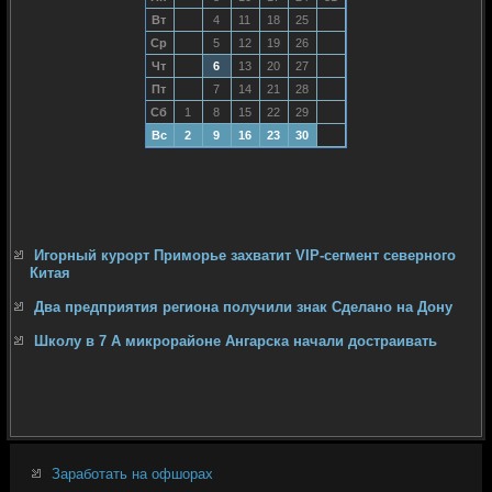
Вт
4
11
18
25
Ср
5
12
19
26
Чт
6
13
20
27
Пт
7
14
21
28
Сб
1
8
15
22
29
Вс
2
9
16
23
30
Игорный курорт Приморье захватит VIP-сегмент северного
Китая
Два предприятия региона получили знак Сделано на Дону
Школу в 7 А микрорайоне Ангарска начали достраивать
Заработать на офшорах