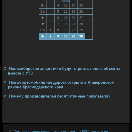
Вт
4
11
18
25
Ср
5
12
19
26
Чт
6
13
20
27
Пт
7
14
21
28
Сб
1
8
15
22
29
Вс
2
9
16
23
30
Новосибирские энергетики будут строить новые объекты
вместе с УТЗ
Новая автомобильная дорога открыта в Апшеронском
районе Краснодарского края
Почему производителей бесят этичные покупатели?
Тимченко признался, что у его семьи 50% одного из