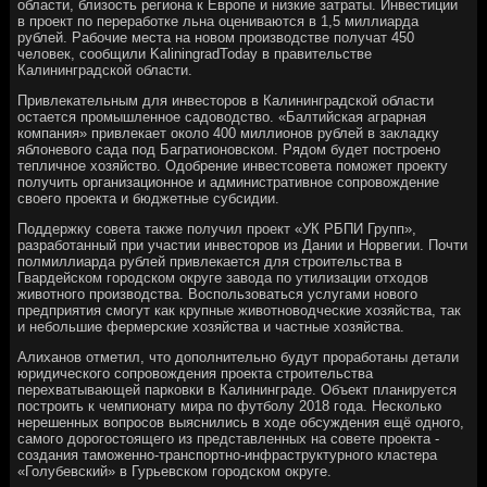
области, близость региона к Европе и низкие затраты. Инвестиции
в проект по переработке льна оцениваются в 1,5 миллиарда
рублей. Рабочие места на новом производстве получат 450
человек, сообщили KaliningradToday в правительстве
Калининградской области.
Привлекательным для инвесторов в Калининградской области
остается промышленное садоводство. «Балтийская аграрная
компания» привлекает около 400 миллионов рублей в закладку
яблоневого сада под Багратионовском. Рядом будет построено
тепличное хозяйство. Одобрение инвестсовета поможет проекту
получить организационное и административное сопровождение
своего проекта и бюджетные субсидии.
Поддержку совета также получил проект «УК РБПИ Групп»,
разработанный при участии инвесторов из Дании и Норвегии. Почти
полмиллиарда рублей привлекается для строительства в
Гвардейском городском округе завода по утилизации отходов
животного производства. Воспользоваться услугами нового
предприятия смогут как крупные животноводческие хозяйства, так
и небольшие фермерские хозяйства и частные хозяйства.
Алиханов отметил, что дополнительно будут проработаны детали
юридического сопровождения проекта строительства
перехватывающей парковки в Калининграде. Объект планируется
построить к чемпионату мира по футболу 2018 года. Несколько
нерешенных вопросов выяснились в ходе обсуждения ещё одного,
самого дорогостоящего из представленных на совете проекта -
создания таможенно-транспортно-инфраструктурного кластера
«Голубевский» в Гурьевском городском округе.