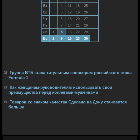
Вт
4
11
18
25
Ср
5
12
19
26
Чт
6
13
20
27
Пт
7
14
21
28
Сб
1
8
15
22
29
Вс
2
9
16
23
30
Группа ВТБ стала титульным спонсором российского этапа
Formula 1
Как женщинам-руководителям использовать свои
преимущества перед коллегами-мужчинами
Товаров со знаком качества Сделано на Дону становится
больше