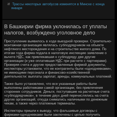
Трассы некоторых автобусов изменятся в Минске с конца
января
В Башкирии фирма уклонилась от уплаты
налогов, возбуждено уголовное дело
Преступление выявилось в ходе выездной проверки. Строительно-
монтажная организация являлась субподрядчиком на объекте
нефтяного месторождения и на строительстве жилого дома. По
итогам года фирма подала в налоговую инспекцию заявление о
вычете НДС, как привлекавшая к субподряду две другие
организации (и уже оплатившая НДС при расчете с партнерами).
Проверяя счета и другие предоставленные фирмой документы,
инспекторы установили, что ее контрагенты были «однодневками»,
не имеющими персонала и финансово-хозяйственной
деятельности: выплаты зарплат, аренды, коммунальных платежей.
Также было установлено, что все указанные работы были
выполнены работниками самой организации, без привлечения
сторонних сотрудников. Деньги, поступавшие на расчетные счета
«субподрядчиков», в течение двух дней перечислялись на счета
других организаций, откуда снимались наличными по денежным
чекам, а также через платежные терминалы.
Инспекторы пришли к выводу, что фальшивые договоры с
фирмами-однодневками были заключены с целью получить