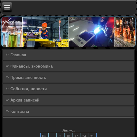
Главная
Финансы, экономика
Промышленность
События, новости
Архив записей
Контакты
Август
Пн
3
10
17
24
31