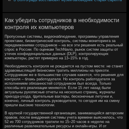
Как убедить сотрудников в необходимости
контроля их компьютеров
Пропускные системы, видеонаблюдение, программы управления
проектами, биометрический контроль, системы мониторинга за
передвижениями сотрудников – на все эти решения есть реальный
спрос в России. По оценкам TechNavio, рынок систем защиты от
утечек конфиденциальных данных (DLP), контролирующих
компьютеры, растет примерно на 13–15% в год.
Необходимость контроля не рождается на пустом месте: не станет
здравомыслящий бизнесмен тратить миллионы на прихоти.
Сотрудникам же в большинстве случаев кажется, что решения для
контроля – блажь работодателя. Но контроль работодателя за
исполнением обязанностей сотрудником был всегда. Только
способы его реализации меняются. Если 15 лет назад были
актуальны рукописные отчеты на несколько страниц, журналы
прихода-ухода, бдительные вахтеры, бесконечные летучки и,
конечно, личный контроль руководителя, то сегодня им на смену
пришли высокие технологии.
В крупной государственной организации, занимающейся авторским
правом, после внедрения системы учета времени выяснилось, что
52 из 700 сотрудников тратили по 15–20 часов в неделю на
различные развлекательные ресурсы и онлайн-игры. И от