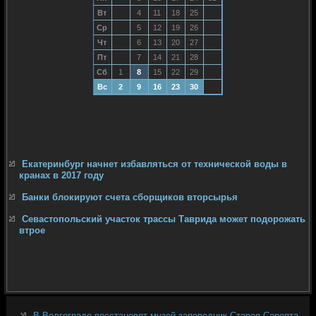
Вт
4
11
18
25
Ср
5
12
19
26
Чт
6
13
20
27
Пт
7
14
21
28
Сб
1
8
15
22
29
Вс
2
9
16
23
30
Екатеринбург начнет избавляться от технической воды в
кранах в 2017 году
Банки блокируют счета сборщиков вторсырья
Севастопольский участок трассы Таврида может подорожать
втрое
В Волгограде восстановят музей-заповедник Старая Сарепта