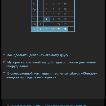
Вт
4
11
18
25
Ср
5
12
19
26
Чт
6
13
20
27
Пт
7
14
21
28
Сб
1
8
15
22
29
Вс
2
9
16
23
30
Как одолжить денег незнакомому другу
Мусоросжигательный завод Владивостока закупит новое
оборудование
В операционной компании интернет-ритейлера «Юлмарт»
введена процедура наблюдения
Участок трассы Омск - Павлодар сделают платным