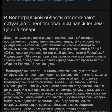
В Волгоградской области отслеживают
ситуацию с необоснованным завышением
цен на товары
Дополнительные скидки и акции, необоснованный возврат
поставленного товара, увеличившиеся штрафы - это основные
ухищрения, на которые идут ритейлеры, чтобы не потерять
прибыль в связи со вступившими в силу изменениями в 381-ФЗ
«Об основах регулирования торговой деятельности в Российской
Федерации». Об этом шла речь на селекторном межрегиональном
совещании, проведенном в рамках федерального проекта партии
«Единая Россия» «Честная цена».
- Волгоградская область не стала исключением, у нас также
обнаруживаются все перечисленные нарушения, - отметил куратор
волгоградской региональной мониторинговой группы, депутат
Волгоградской областной Думы Николай Лукьяненко. - Чтобы
компенсировать явные убытки, сети заключают допсоглашения к
договорам. А в них прописывают, к примеру, скидку в размере от
10% до 30% от стоимости товара - это даже больше, чем прежние
ретробонусы. Увеличились количество и сумма штрафов, которым
могут быть подвержены поставщики. В допсоглашениях
прописываются акции, которые обязывают производителя
поставлять товар по сниженным ценам, иногда - ниже