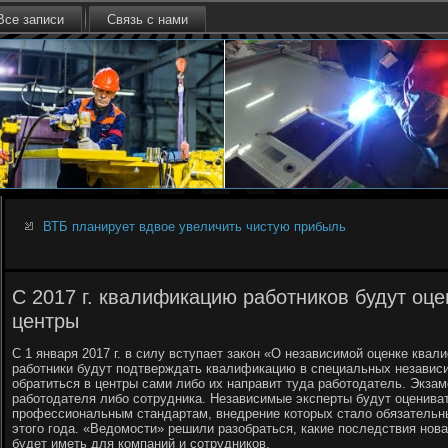
Все записи
Связь с нами
ВТБ планирует вдвое увеличить чистую прибыль
С 2017 г. квалификацию работников будут оц
центры
С 1 января 2017 г. в силу вступает закон «О независимой оценке квал
работники будут подтверждать квалификацию в специальных независи
обратиться в центры сами либо их направит туда работодатель. Экзам
работодателя либо сотрудника. Независимые эксперты будут оценива
профессиональным стандартам, внедрение которых стало обязательн
этого года. «Ведомости» решили разобраться, какие последствия нов
будет иметь для компаний и сотрудников.