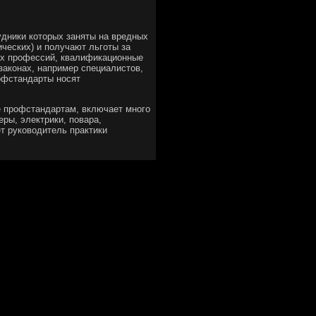
удники которых заняты на вредных
ических) и получают льготы за
ых профессий, квалификационные
законах, например специалистов,
офстандарты носят
е профстандартам, включает много
еры, электрики, повара,
ет руководитель практики