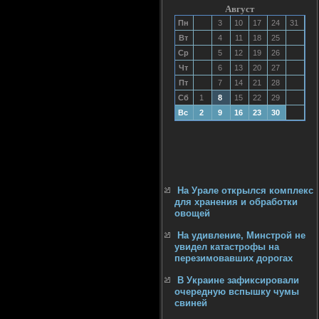
Август
Пн
3
10
17
24
31
Вт
4
11
18
25
Ср
5
12
19
26
Чт
6
13
20
27
Пт
7
14
21
28
Сб
1
8
15
22
29
Вс
2
9
16
23
30
На Урале открылся комплекс
для хранения и обработки
овощей
На удивление, Минстрой не
увидел катастрофы на
перезимовавших дорогах
В Украине зафиксировали
очередную вспышку чумы
свиней