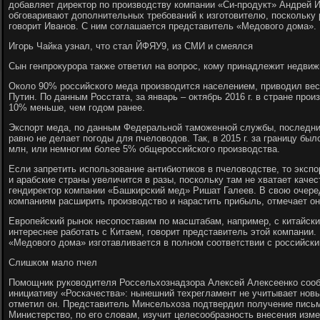
добавляет директор по производству компании «Си-продукт» Андрей И
обговаривают дополнительных требований к изготовителю, поскольку 
говорит Иванов. С ним соглашается представитель «Медового дома».
Игорь Чайка узнал, что стал ЙФЯУ9, из СМИ и смеялся
Сын генпрокурора также ответил на вопрос, кому принадлежит недви
Около 90% российского меда производится населением, приводил ве
Путин. По данным Росстата, за январь – октябрь 2016 г. в стране прои
10% меньше, чем годом ранее.
Экспорт меда, по данным Федеральной таможенной службы, последние
равно не делает погоды для пчеловодов. Так, в 2015 г. за границу был
млн, или немногим более 5% общероссийского производства.
Если запретить использование антибиотиков в пчеловодстве, то эксп
и арабские страны увеличится в разы, поскольку там не хватает качес
гендиректор компании «Башкирский мед» Ришат Галеев. В свою очере
компаниям расширить производство и нарастить прибыль, отмечает он
Европейский рынок несопоставим по масштабам, например, с китайск
интереснее работать с Китаем, говорит представитель этой компании.
«Медового дома» изготавливается в полном соответствии с российск
Слишком мало пчел
Помощник руководителя Россельхознадзора Алексей Алексеенко соо
инициативу «Роскачества»: нынешний техрегламент не учитывает новы
отметил он. Представитель Минсельхоза подтвердил получение письм
Министерство, по его словам, изучит целесообразность внесения изм