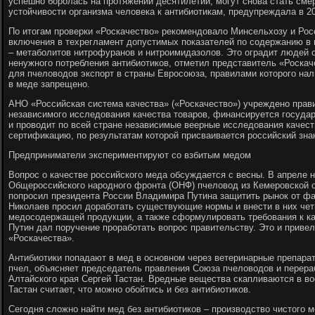
успешно боролась на протяжении десятилетий, могут снова стать сме
устойчивости организма человека к антибиотикам, предупреждала в 20
По итогам проверки «Роскачество» рекомендовало Минсельхозу и Рос
включения в техрегламент допустимых показателей по содержанию в 
– метаболитов нитрофуранов и нитроимидазолов. Это оградит людей о
ненужного потребления антибиотиков, отметил представитель «Роскаче
для пчеловодов экспорт в страны Евросоюза, правилами которого на
в меде запрещено.
АНО «Российская система качества» («Роскачество») учреждено прави
независимого исследования качества товаров, финансируется государ
и проводит по всей стране независимые веерные исследования качес
сертификацию, по результатам которой присваивается российский знак
Предприниматели экспериментируют со взбитым медом
Вопрос о качестве российского меда обсуждается с весны. В апреле 
Общероссийского народного фронта (ОНФ) пчеловод из Кемеровской 
попросил президента России Владимира Путина защитить рынок от фа
Николаев просил доработать существующие нормы и внести в них чет
медосодержащей продукции, а также сформулировать требования к ка
Путин дал поручение проработать вопрос правительству. Это и прив
«Роскачества».
Антибиотики попадают в мед в основном через ветеринарные препара
пчел, объясняет председатель правления Союза пчеловодов и перера
Алтайского края Сергей Тастан. Вредные вещества скапливаются в вос
Тастан считает, что можно обойтись и без антибиотиков.
Сегодня сложно найти мед без антибиотиков – производство чистого 