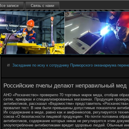
Все записи
Связь с нами
Заседание по иску к сотруднику Приморского океанариума перен
Российские пчелы делают неправильный мед
АНО «Роскачество» проверило 70 торговых марок меда, отобрав образ
сетях, ярмарках и специализированных магазинах. Продукция проверя
антибиотиков, рассказал «Ведомостям» представитель «Роскачества»
провалил тест. В нем были превышены допустимые показатели антиби
Их содержание в меде, равно как и амфениколов, регулируется техн
союза «О безопасности пищевой продукции». Но почти половина образ
антибиотиков, содержание которых никак не регулируется этим докум
злоупотребление антибиотиками вредит здоровью людей. Обычные ин