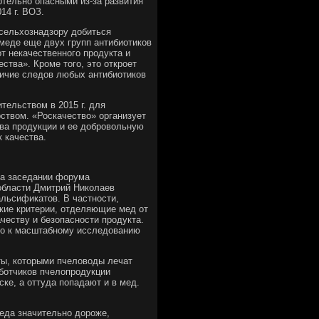
ртельно опасными из-за развития
14 г. ВОЗ.
сельхознадзору добиться
меде еще двух групп антибиотиков
т некачественного продукта и
ства». Кроме того, это откроет
личие следов любых антибиотиков
тельством в 2015 г. для
ством. «Роскачество» организует
тва продукции и ее добровольную
 качества.
на заседании форума
области Дмитрий Николаев
льсификатов. В частности,
кие критерии, отделяющие мед от
честву и безопасности продукта.
ело к масштабному исследованию
ты, которыми пчеловоды лечат
ботчиков пчелопродукции
ке, а оттуда попадают и в мед.
меда значительно дороже,