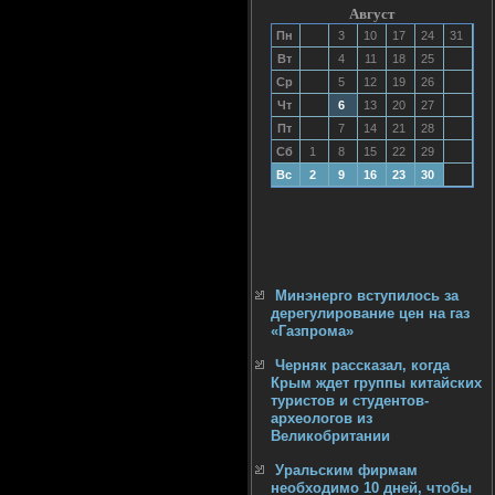
Август
Пн
3
10
17
24
31
Вт
4
11
18
25
Ср
5
12
19
26
Чт
6
13
20
27
Пт
7
14
21
28
Сб
1
8
15
22
29
Вс
2
9
16
23
30
Минэнерго вступилось за
дерегулирование цен на газ
«Газпрома»
Черняк рассказал, когда
Крым ждет группы китайских
туристов и студентов-
археологов из
Великобритании
Уральским фирмам
необходимо 10 дней, чтобы