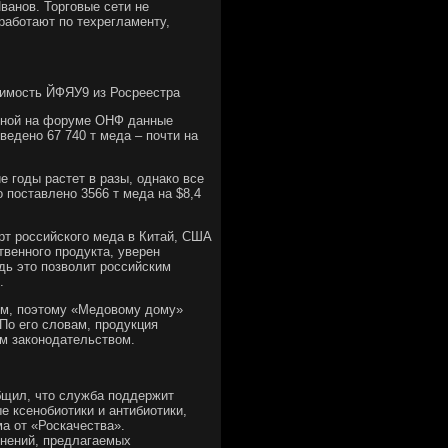
ванов. Торговые сети не
работают по техрегламенту,
жимость ЙФЯУ9 из Росреестра
сной на форуме ОНФ данные
зведено 67 740 т меда – почти на
 годы растет в разы, однако все
о поставлено 3566 т меда на $8,4
орт российского меда в Китай, США
твенного продукта, уверен
дь это позволит российским
.
им, поэтому «Медовому дому»
 По его словам, продукция
им законодательством.
бщил, что служба поддержит
е ксенобиотики и антибиотики,
а от «Роскачества».
енений, предлагаемых