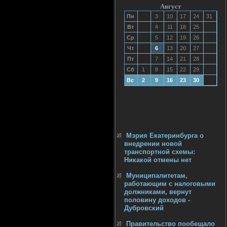
Август
Пн
3
10
17
24
31
Вт
4
11
18
25
Ср
5
12
19
26
Чт
6
13
20
27
Пт
7
14
21
28
Сб
1
8
15
22
29
Вс
2
9
16
23
30
Мэрия Екатеринбурга о
внедрении новой
транспортной схемы:
Никакой отмены нет
Муниципалитетам,
работающим с налоговыми
должниками, вернут
половину доходов -
Дубровский
Правительство пообещало