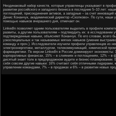
Неодинаковый набор качеств, которые управленцы указывают в профил
развитии российского и западного бизнеса в последние 5–10 лет: наши
поглощений, присоединения активов, а западные – за счет инноваций 
Денис Конанчук, академический директор «Сколково». По сути, наши 
помощью навыков вчерашнего дня, отмечает он.
LinkedIn позволяет одним пользователям выделить в профиле компет
развиты, а другим пользователям – подтвердить их: в исследовании 
подтвержденные навыки, объясняет Конанчук. По его словам, всего б
узкоспециальных и так называемых мягких навыков (умение выстраив
команду и проч.). Исследователи изучили профили управленцев из не
электроэнергетики, металлургии, телекоммуникаций, химической про
фармацевтики. По версии LinkedIn в России доминируют экономисты: 
корпоративных финансах, 15% – в слияниях и поглощениях, 12% – в 
десятый знает толк в предпродажном аудите и бизнес-планировании.
себя совсем другие навыки: 16% считают себя отличными лидерами, 
управлении командами, 7% – в продажах и 6% – в развитии новых про