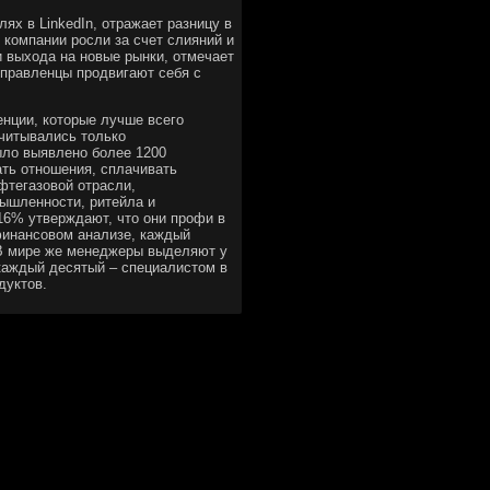
ях в LinkedIn, отражает разницу в
 компании росли за счет слияний и
и выхода на новые рынки, отмечает
управленцы продвигают себя с
енции, которые лучше всего
учитывались только
ыло выявлено более 1200
ать отношения, сплачивать
фтегазовой отрасли,
мышленности, ритейла и
16% утверждают, что они профи в
финансовом анализе, каждый
 В мире же менеджеры выделяют у
каждый десятый – специалистом в
дуктов.