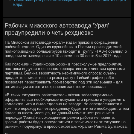
млрд
Рабочих миасского автозавода 'Урал'
предупредили о четырехдневке
На Миасском автозаводе «Урал» издан приказ о сокращенной
рабочей неделе. Один из крупнейших в России производителей
полноприводных большегрузов (входит в Группу «ГАЗ») объявил о
введении четырехдневки с 10 апреля по 30 сентября 2017 года.
Как пояснили «Уралинформбюро» в пресс-службе предприятия,
поставки ведутся в основном корпоративным клиентам крупными
партиями. Велика вероятность неритмичного спроса: объемы
продаж то снижаются, то резко растут. Гибкий график работы
позволяет перестраивать производство под эти колебания - для
оптимизации затрат и сохранения занятости персонала.
«В таких ситуациях работодатель обязан заблаговременно
оформлять все необходимые документы и приказы и уведомлять
коллектив, что и было сделано на заводе. Но определенности в
том, что переход на четырехдневку будет в итоге необходим, а тем
более на шесть месяцев, на данный момент нет: решение о
переходе 'Урала' на сокращенный режим работы не принято,
график работы будет определяться в зависимости от ситуации на
рынке», - подчеркнула пресс-секретарь «Урала» Римма Булгакова.