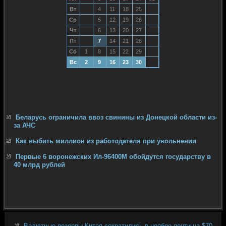
Вт
4
11
18
25
Ср
5
12
19
26
Чт
6
13
20
27
Пт
7
14
21
28
Сб
1
8
15
22
29
Вс
2
9
16
23
30
Беларусь ограничила ввоз свинины из Донецкой области из-
за АЧС
Как выбить миллион из работодателя при увольнении
Первые 6 воронежских Ил-96400М обойдутся государству в
40 млрд рублей
Валютные резервы Китая сократились в ноябре почти на $70