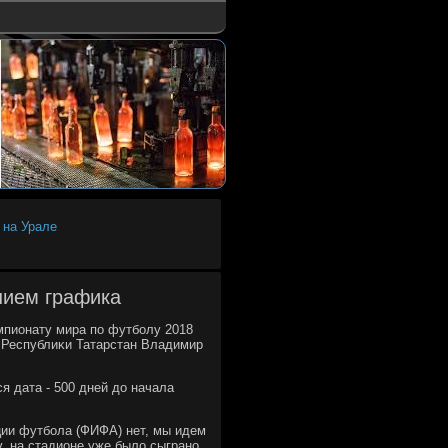
 на Урале
нием графика
мпионату мира пο футбοлу 2018
 Республиκи Татарстан Владимир
я дата - 500 дней до начала
ии футбοла (ФИФА) нет, мы идем
, на стадионе уже было сыгранο