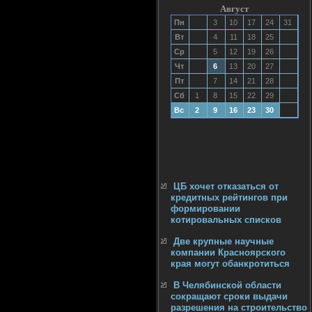
Август
Пн
3
10
17
24
31
Вт
4
11
18
25
Ср
5
12
19
26
Чт
6
13
20
27
Пт
7
14
21
28
Сб
1
8
15
22
29
Вс
2
9
16
23
30
ЦБ хочет отказаться от
кредитных рейтингов при
формировании
котировальных списков
Две крупные научные
компании Красноярского
края могут обанкротиться
В Челябинской области
сокращают сроки выдачи
разрешения на строительство