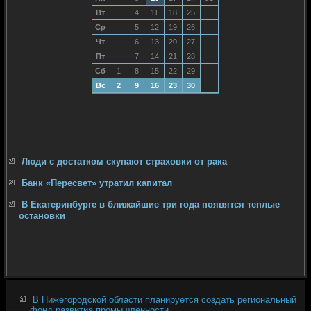
Вт
4
11
18
25
Ср
5
12
19
26
Чт
6
13
20
27
Пт
7
14
21
28
Сб
1
8
15
22
29
Вс
2
9
16
23
30
Люди с достатком скупают страховки от рака
Банк «Пересвет» утратил капитал
В Екатеринбурге в ближайшие три года появятся теплые
остановки
В Нижегородской области планируется создать региональный
фонд развития промышленности