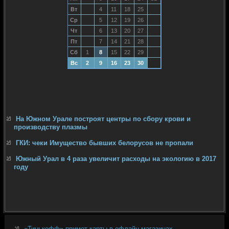
Вт
4
11
18
25
Ср
5
12
19
26
Чт
6
13
20
27
Пт
7
14
21
28
Сб
1
8
15
22
29
Вс
2
9
16
23
30
На Южном Урале построят центры по сбору крови и
производству плазмы
ГКИ: чеки Имущество бывших белорусов не пропали
Южный Урал в 4 раза увеличит расходы на экологию в 2017
году
«Тинькофф» примет карты в офлайн-магазинах