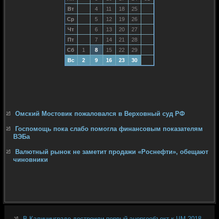
Вт
4
11
18
25
Ср
5
12
19
26
Чт
6
13
20
27
Пт
7
14
21
28
Сб
1
8
15
22
29
Вс
2
9
16
23
30
Омский Мостовик пожаловался в Верховный суд РФ
Госпомощь пока слабо помогла финансовым показателям
ВЭБа
Валютный рынок не заметит продажи «Роснефти», обещают
чиновники
В Калининграде достроили первый энергообъект к ЧМ-2018