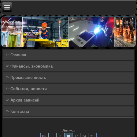
Главная
Финансы, экономика
Промышленность
События, новости
Архив записей
Контакты
Август
Пн
3
10
17
24
31