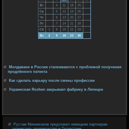
Вт
4
11
18
25
Ср
5
12
19
26
Чт
6
13
20
27
Пт
7
14
21
28
Сб
1
8
15
22
29
Вс
2
9
16
23
30
Молдаване в России сталкиваются с проблемой получения
продлённого патента
Как сделать карьеру после смены профессии
Украинская Roshen закрывает фабрику в Липецке
Рустам Минниханов предложил немецким партнерам
разместить производство в Татарстане