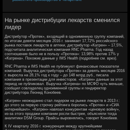
На рынке дистрибуции лекарств сменился
лидер
Дистрибутор «Протек», входящий в одноименную группу компаний,
по итогам девяти месяцев 2016 г. занимает 17,72% российского
рынка поставок лекарств в аптеки, дистрибутор «Катрен» – 17,5%,
подсчитала аналитическая компания RNC Pharma. Год назад
соотношение было не в пользу «Протека»: 13,98% против 17% у
«Катрена». Похожие данные у IMS Health (подробнее см. врез).
RNC Pharma и IMS Health не публикуют финансовые показатели
компаний. Выручка дистрибутора «Протек» за девять месяцев 2016
г. выросла на 28,1% год к году – до 148 млрд руб., писала
компания в презентации для инвесторов. «Катрен» данные за этот
период не публиковал. Выручка «Катрена» по МСФО чуть меньше,
сообщил совладелец одноименной группы и гендиректор
дистрибутора Леонид Конобеев.
«Катрен» неожиданно стал лидером на рынке лекарств в 2013 г.:
до этого за первую строчку рейтинга боролись «Протек» и «СИА
интернейшнл». «Катрен» навязал конкурентам «ценовую войну»,
из-за этого продажи компании росли быстрее, объясняли тогда
аналитики DSM Group. Прайсы выровнялись, говорит Конобеев.
К IV кварталу 2016 г. конкуренция между крупнейшими