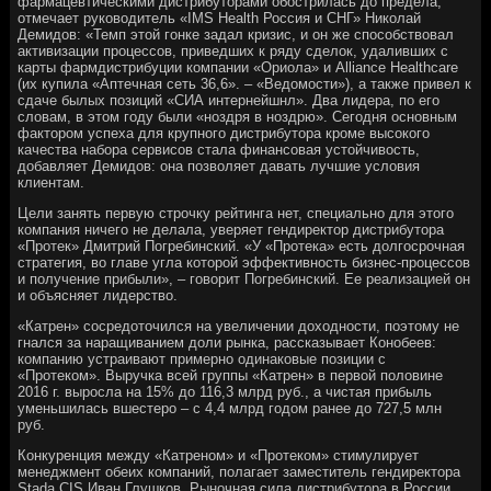
фармацевтическими дистрибуторами обострилась до предела,
отмечает руководитель «IMS Health Россия и СНГ» Николай
Демидов: «Темп этой гонке задал кризис, и он же способствовал
активизации процессов, приведших к ряду сделок, удаливших с
карты фармдистрибуции компании «Ориола» и Alliance Healthcare
(их купила «Аптечная сеть 36,6». – «Ведомости»), а также привел к
сдаче былых позиций «СИА интернейшнл». Два лидера, по его
словам, в этом году были «ноздря в ноздрю». Сегодня основным
фактором успеха для крупного дистрибутора кроме высокого
качества набора сервисов стала финансовая устойчивость,
добавляет Демидов: она позволяет давать лучшие условия
клиентам.
Цели занять первую строчку рейтинга нет, специально для этого
компания ничего не делала, уверяет гендиректор дистрибутора
«Протек» Дмитрий Погребинский. «У «Протека» есть долгосрочная
стратегия, во главе угла которой эффективность бизнес-процессов
и получение прибыли», – говорит Погребинский. Ее реализацией он
и объясняет лидерство.
«Катрен» сосредоточился на увеличении доходности, поэтому не
гнался за наращиванием доли рынка, рассказывает Конобеев:
компанию устраивают примерно одинаковые позиции с
«Протеком». Выручка всей группы «Катрен» в первой половине
2016 г. выросла на 15% до 116,3 млрд руб., а чистая прибыль
уменьшилась вшестеро – с 4,4 млрд годом ранее до 727,5 млн
руб.
Конкуренция между «Катреном» и «Протеком» стимулирует
менеджмент обеих компаний, полагает заместитель гендиректора
Stada CIS Иван Глушков. Рыночная сила дистрибутора в России