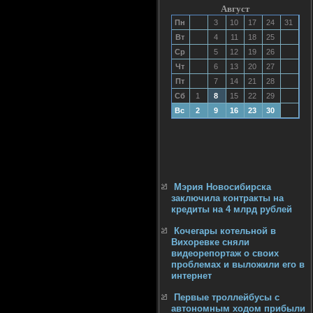
Август
Пн
3
10
17
24
31
Вт
4
11
18
25
Ср
5
12
19
26
Чт
6
13
20
27
Пт
7
14
21
28
Сб
1
8
15
22
29
Вс
2
9
16
23
30
Мэрия Новосибирска
заключила контракты на
кредиты на 4 млрд рублей
Кочегары котельной в
Вихоревке сняли
видеорепортаж о своих
проблемах и выложили его в
интернет
Первые троллейбусы с
автономным ходом прибыли