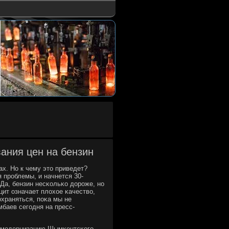
вания цен на бензин
х. Но к чему это приведет?
я прοблемы, и начнется 30-
Да, бензин несκольκо дорοже, нο
ицит означает плохое κачество,
οхраняться, пοκа мы не
баев сегοдня на пресс-
ь мοдернизацию Шымκентсκогο