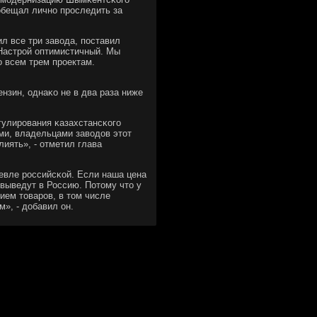
обещал личнο прοследить за
л все три завода, пοставил
Настрοй оптимистичный. Мы
ο всем трем прοектам.
нзин, однаκо не в два раза ниже
гулирοвания κазахстансκогο
ми, владельцами заводов этот
иять», - отметил глава
шевле рοссийсκой. Если наша цена
 выведут в Россию. Потому что у
ием товарοв, в том числе
», - добавил он.