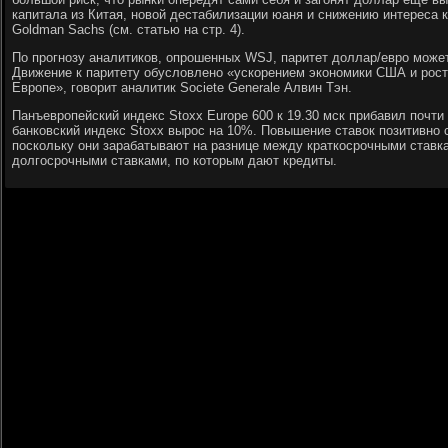
капитала из Китая, новой дестабилизации юаня и снижению интереса к
Goldman Sachs (см. статью на стр. 4).
По прогнозу аналитиков, опрошенных WSJ, паритет доллар/евро может
Движение к паритету обусловлено «ускорением экономики США и рост
Европе», говорит аналитик Societe Generale Алвин Тэн.
Панъевропейский индекс Stoxx Europe 600 к 19.30 мск прибавил почт
банковский индекс Stoxx вырос на 10%. Повышение ставок позитивно с
поскольку они зарабатывают на разнице между краткосрочными ставка
долгосрочными ставками, по которым дают кредиты.