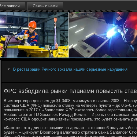
Все записи
Связь с нами
В реставрации Речного вокзала нашли серьезные нарушения
ФРС взбодрила рынки планами повысить став
В четверг евро дешевел до $1,0408, минимума с начала 2003 г. Нака
система США (ФРС) повысила ставку на четверть пункта – до 0,5–0,7
повышения в 2017 г. «Заявление ФРС оказалось более агрессивным, ч
Reuters стратег TD Securities Ричард Келли. – И речь не о намеках, в
конгресс США одобрит инициативы президента, это будет означать ры
«Кажется, что длинные позиции на доллар – это способ получить бес
будет», – цитирует Bloomberg валютного стратега банка Santander Ст
большой риск, что рынки опередят сами себя и загонят доллар еще вы