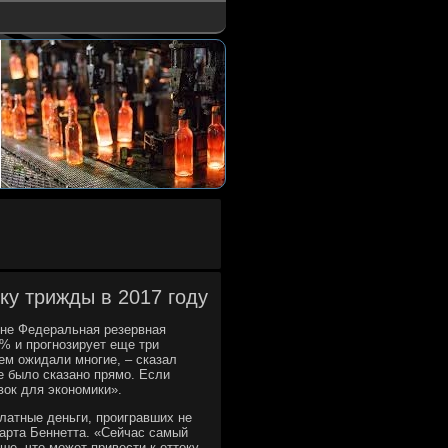
ку трижды в 2017 году
нуне Федеральная резервная
5% и прогнозирует еще три
ем ожидали многие, – сказал
се было сказано прямо. Если
вок для экономики».
платные деньги, проигравших не
юарта Беннетта. «Сейчас самый
ше, что может привести к оттоку