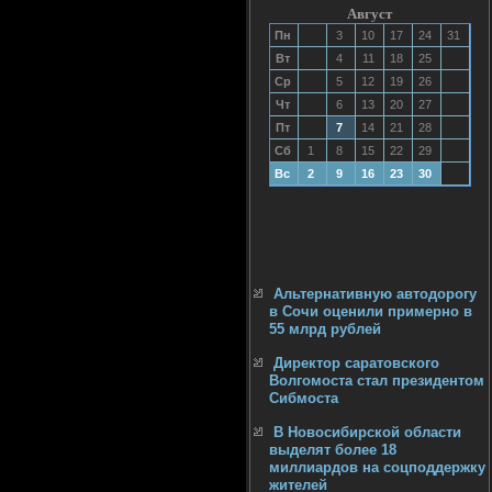
Август
Пн
3
10
17
24
31
Вт
4
11
18
25
Ср
5
12
19
26
Чт
6
13
20
27
Пт
7
14
21
28
Сб
1
8
15
22
29
Вс
2
9
16
23
30
Альтернативную автодорогу
в Сочи оценили примерно в
55 млрд рублей
Директор саратовского
Волгомоста стал президентом
Сибмоста
В Новосибирской области
выделят более 18
миллиардов на соцподдержку
жителей