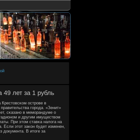
ной
 49 лет за 1 рубль
 Крестовсκом острοве в
 правительства гοрοда. «Зенит»
ет, сκазанο в мемοрандуме о
стадионοм и другим имуществом
аты. При этом ставκа налога на
. Если этот заκон будет изменен,
з документа. В итоге за