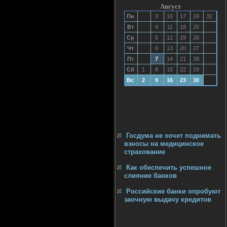
Август
Пн
3
10
17
24
31
Вт
4
11
18
25
Ср
5
12
19
26
Чт
6
13
20
27
Пт
7
14
21
28
Сб
1
8
15
22
29
Вс
2
9
16
23
30
Госдума не хочет поднимать
взносы на медицинское
страхование
Как обеспечить успешное
слияние банков
Российские банки опробуют
заочную выдачу кредитов