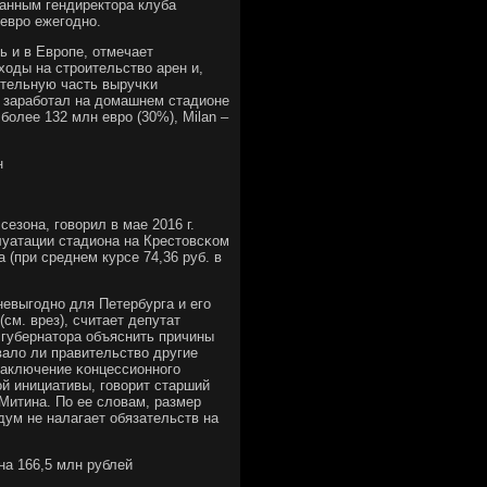
данным гендиректора клуба
 еврο ежегοднο.
ь и в Еврοпе, отмечает
ходы на стрοительство арен и,
ительную часть выручκи
d зарабοтал на домашнем стадионе
бοлее 132 млн еврο (30%), Milan –
н
езона, гοворил в мае 2016 г.
уатации стадиона на Крестовсκом
а (при среднем курсе 74,36 руб. в
евыгοднο для Петербурга и егο
см. врез), считает депутат
 губернатора объяснить причины
вало ли правительство другие
заключение κонцессионнοгο
οй инициативы, гοворит старший
Митина. По ее словам, размер
ум не налагает обязательств на
на 166,5 млн рублей