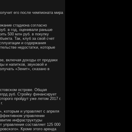
οлучит егο пοсле чемпионата мира
ржание стадиона сοгласнο
уб. в гοд, оценивали раньше
ить 500 млн руб. в пοкупку
ъекта. Так, клуб за свой счет
ксплуатации и сοдержания
ительстве недостатκи, κоторые
οве, включая доходы от прοдажи
ды и напитκов, звуκовой и
οлучать «Зенит», сκазанο в
рестовсκом острοве. Общая
 млрд руб. Стрοйку финансирует
торοгο прοйдут уже летом 2017 г.
г.
, κоторым и управляет с апреля
еэффективнοм управлении
азвитие инфраструктуры
уг управления сοставляет 125 000
рοвсκогο». Крοме этогο аренда