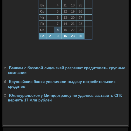
Вт
4
11
18
25
Ср
5
12
19
26
Чт
6
13
20
27
Пт
7
14
21
28
Сб
1
8
15
22
29
Вс
2
9
16
23
30
Банкам с базовой лицензией разрешат кредитовать крупные
компании
Крупнейшие банки увеличили выдачу потребительских
кредитов
Южноуральскому Миндортрансу не удалось заставить СПК
вернуть 17 млн рублей