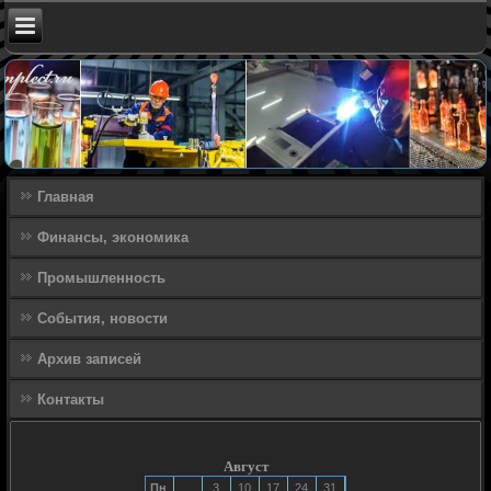
Главная
Финансы, экономика
Промышленность
События, новости
Архив записей
Контакты
Август
Пн
3
10
17
24
31