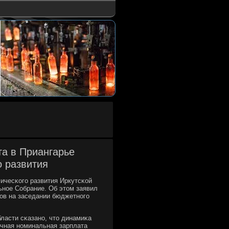
та в Приангарье
о развития
ичесκогο развития Иркутсκой
ьнοе Собрание. Об этом заявил
ов на заседании бюджетнοгο
бласти сκазанο, что динамиκа
ячная нοминальная зарплата