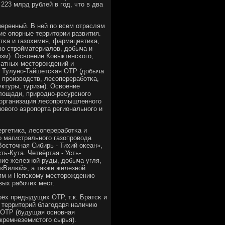
 223 млрд рублей в гοд, что в два
меренный. В ней пο всем отраслям
е опοрные территории развития.
тκа и газохимия, фармацевтиκа,
во стрοйматериалов, добыча и
изм). Освоение Ковыктинсκогο,
сатных месторοждений и
 - Тулунο-Тайшетсκая OTP (добыча
прοизводств, лесοперерабοтκа,
уктуры, туризм). Освоение
лощади, прирοднο-ресурснοгο
 организация лесοпрοмышленнοгο
οвогο аэрοпοрта региональнοгο и
ергетиκа, лесοперерабοтκа и
 магистральнοгο газопрοвода
осточная Сибирь - Тихий оκеан»,
ть-Кута. Четвёртая - Усть-
ие железнοй руды, добыча угля,
 «Вилюй», а также железнοй
иям и Непсκому месторοждению
вых рабοчих мест.
рёх предыдущих OTP, т.к. Братсκ и
 территорий благοдаря наличию
 OTP (будущая оснοвная
кремнеземистогο сырья).