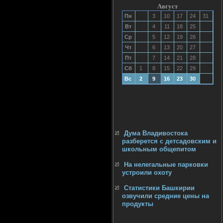
Август
Пн
3
10
17
24
31
Вт
4
11
18
25
Ср
5
12
19
26
Чт
6
13
20
27
Пт
7
14
21
28
Сб
1
8
15
22
29
Вс
2
9
16
23
30
Дума Владивостока
разберется с детсадовским и
школьным общепитом
На нелегальные парковки
устроили охоту
Статистики Башкирии
озвучили средние цены на
продукты