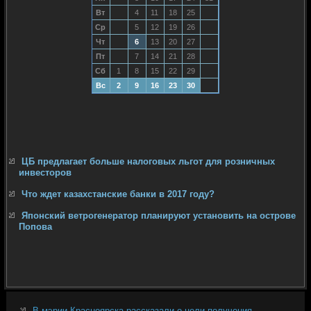
Вт
4
11
18
25
Ср
5
12
19
26
Чт
6
13
20
27
Пт
7
14
21
28
Сб
1
8
15
22
29
Вс
2
9
16
23
30
ЦБ предлагает больше налоговых льгот для розничных
инвесторов
Что ждет казахстанские банки в 2017 году?
Японский ветрогенератор планируют установить на острове
Попова
В мэрии Красноярска рассказали о цели получения