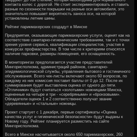
контакта колес с дорогой. Не стоит экспериментировать и ставить
разные по сезонности покрышки на разные оси автомобиля, это
значительно повышает вероятность заноса оси, на которой
установлены летние шины.
Рейтинг парикмахерских создадут в Минске
Предприятия, оказывающие парикмахерские услуги, оценят как на
соответствие санитарно-гигиеническим требованиям, так и с точки
зрения уровня сервиса, квалификации специалистов, участия в
конкурсах профмастерства. В том числе к критериям относятся
наличие парковки, размеры помещения, его оснащенность.
В мониторингах предполагается участие представителей
Мингорисполкома, администраций районов, санитарно-
эпидемиологической службы, управления бытового и гостиничного
обслуживания. Всего чек-листы включают около 60 вопросов, по
каждому из них комиссия поставит баллы от 0 до 12. После их
суммирования будет выставлена оценка от одного до пяти.
«Отличники» будут считаться «золотыми» ножницами Минска,
оцененные на четыре и три - «серебряными» и «бронзовыми».
Обладатели оценок 1 и 2 соответственно получат звание
«деревянные» и «стальные» ножницы.
Проект стартует с 1 декабря, первые сертификаты «Оценка
качества услуг и гигиенической безопасности» будут выданы к
Новому году. Рейтинг планируется разместить на сайте
Мингорисполкома.
Всего в Минске насчитывается около 650 парикмахерских, 260