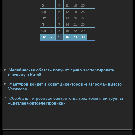
Вт
4
11
18
25
Ср
5
12
19
26
Чт
6
13
20
27
Пт
7
14
21
28
Сб
1
8
15
22
29
Вс
2
9
16
23
30
Челябинская область получит право экспортировать
пшеницу в Китай
Мантуров войдет в совет директоров «Газпрома» вместо
Улюкаева
Сбербанк потребовал банкротства трех компаний группы
«Светлана-оптоэлектроника»