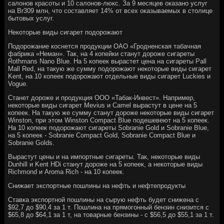
салонов красоты и 10 салонов-люкс. За 9 месяцев оказано услуг
на Br309 млн, что составляет 14% от всех оказываемых в столице
бытовых услуг.
Некоторые виды сигарет подорожают
Подорожание коснется продукции ОАО «Гродненская табачная
фабрика «Неман». Так, на 4 копейки станут дороже сигареты
Rothmans Nano Blue. На 5 копеек вырастет цена на сигареты Pall
Mall Red, на такую же сумму подорожают некоторые виды сигарет
Kent, на 10 копеек подорожают отдельные виды сигарет Luckies и
Vogue.
Станет дороже и продукция ООО «Табак-Инвест». Например,
некоторые виды сигарет Mevius и Camel вырастут в цене на 5
копеек. На такую же сумму станут дороже некоторые виды сигарет
Winston, при этом Winston Compact Blue подешевеют на 5 копеек.
На 10 копеек подорожают сигареты Sobranie Gold и Sobranie Blue,
на 5 копеек - Sobranie Compact Gold, Sobranie Compact Blue и
Sobranie Golds.
Вырастут цены и на импортные сигареты. Так, некоторые виды
Dunhill и Kent HDi станут дороже на 5 копеек, а некоторые виды
Richmond и Aroma Rich - на 10 копеек.
Cнижает экспортные пошлины на нефть и нефтепродукты
Ставка экспортной пошлины на сырую нефть будет снижена с
$92,7 до $90,4 за 1 т. Пошлина на прямогонный бензин снизится с
$65,8 до $64,1 за 1 т, на товарные бензины - с $56,5 до $55,1 за 1 т.