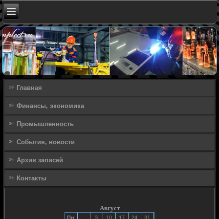
Главная
Финансы, экономика
Промышленность
События, новости
Архив записей
Контакты
Август
Пн
3
10
17
24
31