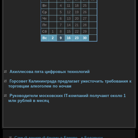
Вт
4
11
18
25
Ср
5
12
19
26
Чт
6
13
20
27
Пт
7
14
21
28
Сб
1
8
15
22
29
Вс
2
9
16
23
30
Ахиллесова пята цифровых технологий
Горсовет Калининграда предлагает ужесточить требования к
торговцам алкоголем по ночам
Руководители московских IT-компаний получают около 1
млн рублей в месяц
Самый дешевый бензин в Европе - в Беларуси