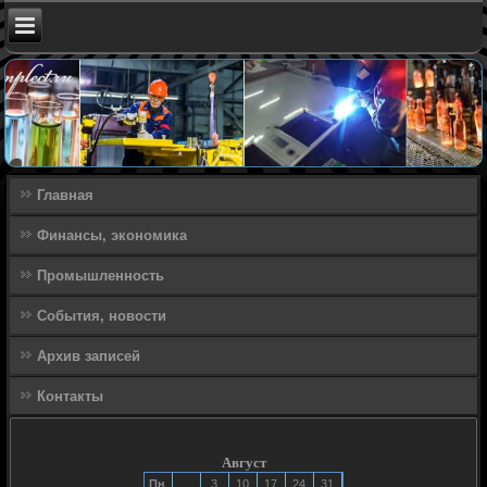
Главная
Финансы, экономика
Промышленность
События, новости
Архив записей
Контакты
Август
Пн
3
10
17
24
31