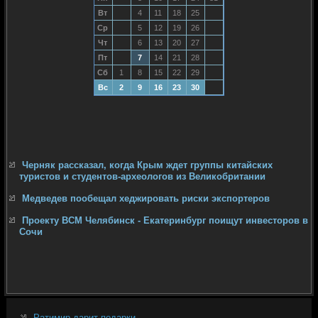
Вт
4
11
18
25
Ср
5
12
19
26
Чт
6
13
20
27
Пт
7
14
21
28
Сб
1
8
15
22
29
Вс
2
9
16
23
30
Черняк рассказал, когда Крым ждет группы китайских
туристов и студентов-археологов из Великобритании
Медведев пообещал хеджировать риски экспортеров
Проекту ВСМ Челябинск - Екатеринбург поищут инвесторов в
Сочи
Ратимир дарит подарки