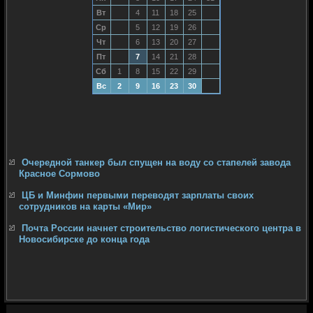
Вт
4
11
18
25
Ср
5
12
19
26
Чт
6
13
20
27
Пт
7
14
21
28
Сб
1
8
15
22
29
Вс
2
9
16
23
30
Очередной танкер был спущен на воду со стапелей завода
Красное Сормово
ЦБ и Минфин первыми переводят зарплаты своих
сотрудников на карты «Мир»
Почта России начнет строительство логистического центра в
Новосибирске до конца года