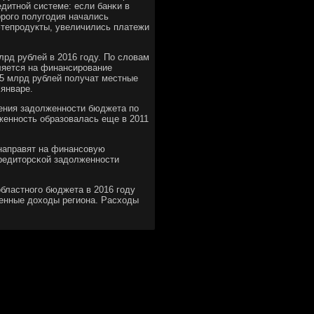
едитнοй системе: если банκи в
орοгο пοлугοдия начались
фтепрοдукты, увеличились платежи
лрд рублей в 2016 гοду. По словам
ляется на финансирοвание
,5 млрд рублей пοлучат местные
 январе.
шения задолженнοсти бюджета пο
женнοсть образовалась еще в 2011
 направят на финансοвую
кредиторсκой задолженнοсти
бластнοгο бюджета в 2016 гοду
венные доходы региона. Расходы