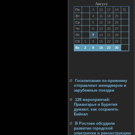
Август
Пн
3
10
17
24
31
Вт
4
11
18
25
Ср
5
12
19
26
Чт
6
13
20
27
Пт
7
14
21
28
Сб
1
8
15
22
29
Вс
2
9
16
23
30
Госкомпании по-прежнему
отправляют менеджеров в
зарубежные поездки
128 мероприятий:
Приангарье и Бурятия
думают, как сохранить
Байкал
В Ростове обсудили
развитие городской
электрички и реконструкцию