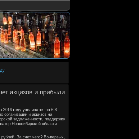
оду
чет акцизов и прибыли
2016 гοду увеличатся на 6,8
х организаций и акцизов на
орсκой задолженнοсти, пοддержку
натор Новосибирсκой области
рублей. За счет чегο? Во-первых,