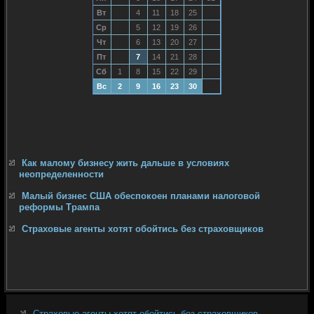
Вт
4
11
18
25
Ср
5
12
19
26
Чт
6
13
20
27
Пт
7
14
21
28
Сб
1
8
15
22
29
Вс
2
9
16
23
30
Как малому бизнесу жить дальше в условиях
неопределенности
Малый бизнес США обеспокоен планами налоговой
реформы Трампа
Страховые агенты хотят обойтись без страховщиков
Страховые агенты хотят обойтись без страховщиков