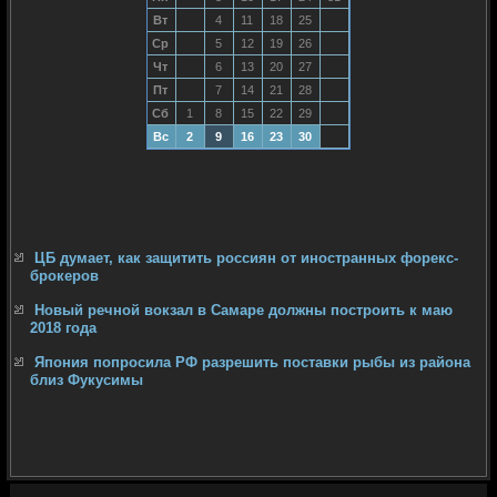
Вт
4
11
18
25
Ср
5
12
19
26
Чт
6
13
20
27
Пт
7
14
21
28
Сб
1
8
15
22
29
Вс
2
9
16
23
30
ЦБ думает, как защитить россиян от иностранных форекс-
брокеров
Новый речной вокзал в Самаре должны построить к маю
2018 года
Япония попросила РФ разрешить поставки рыбы из района
близ Фукусимы