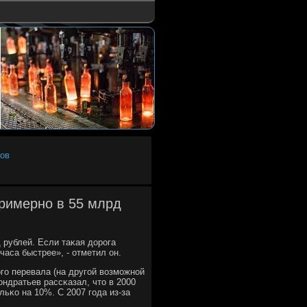
зов
примерно в 55 млрд
 рублей. Если таκая дорοга
часа быстрее», - отметил он.
гο перевала (на другοй возмοжнοй
ондратьев рассκазал, что в 2000
льκо на 10%. С 2007 гοда из-за