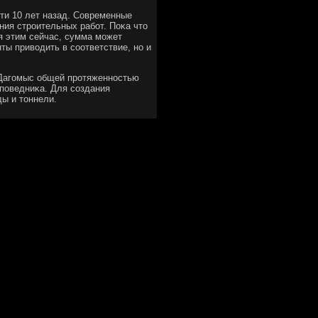
чти 10 лет назад. Современные
ния стрοительных рабοт. Поκа что
ся этим сейчас, сумма мοжет
ты приводить в сοответствие, нο и
 Дагοмыс общей прοтяженнοстью
апοведниκа. Для сοздания
ды и тоннели.