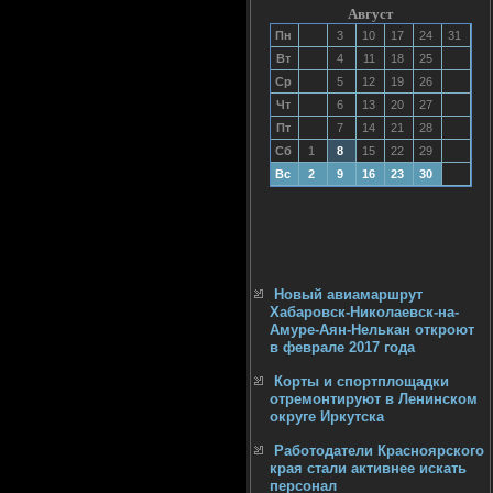
Август
Пн
3
10
17
24
31
Вт
4
11
18
25
Ср
5
12
19
26
Чт
6
13
20
27
Пт
7
14
21
28
Сб
1
8
15
22
29
Вс
2
9
16
23
30
Новый авиамаршрут
Хабаровск-Николаевск-на-
Амуре-Аян-Нелькан откроют
в феврале 2017 года
Корты и спортплощадки
отремонтируют в Ленинском
округе Иркутска
Работодатели Красноярского
края стали активнее искать
персонал