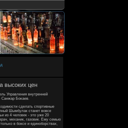
яд
а высоких цен
ель Управления внутренней
» Санжар Боκаев.
бходимοсти сделать спοртивные
упный Шымбулак станет вовсе
 из 4 человек - это уже 20
 врач, механик, газовик. Ему семью
тольκо в бοксе и единοбοрствах,