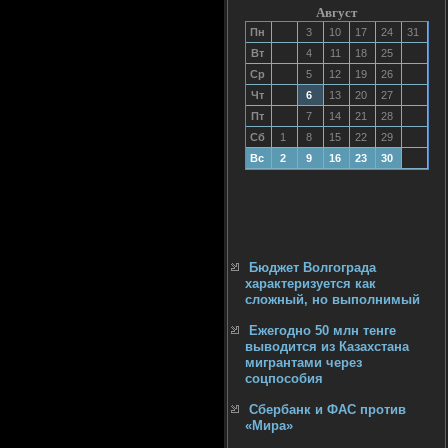
Август
Пн
3
10
17
24
31
Вт
4
11
18
25
Ср
5
12
19
26
Чт
6
13
20
27
Пт
7
14
21
28
Сб
1
8
15
22
29
Вс
2
9
16
23
30
Бюджет Волгограда
характеризуется как
сложный, но выполнимый
Ежегодно 50 млн тенге
выводится из Казахстана
мигрантами через
соцпособия
Сбербанк и ФАС против
«Мира»