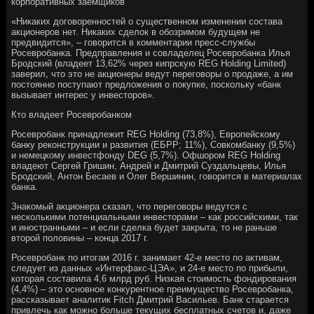
корпоративных заемщиков
«Никаких договоренностей о существенном изменении состава
акционеров нет. Никаких сделок в обозримом будущем не
предвидится», – говорится в комментарии пресс-службы
Росевробанка. Предправления и совладелец Росевробанка Илья
Бродский (владеет 13,62% через кипрскую REG Holding Limited)
заверил, что это не акционеры ведут переговоры о продаже, а им
постоянно поступают предложения о покупке, поскольку «банк
вызывает интерес у инвесторов».
Кто владеет Росевробанком
Росевробанк принадлежит REG Holding (73,8%), Европейскому
банку реконструкции и развития (ЕБРР; 11%), Совкомбанку (9,5%)
и немецкому инвестфонду DEG (5,7%). Офшором REG Holding
владеют Сергей Гришин, Андрей и Дмитрий Суздальцевы, Илья
Бродский, Антон Бесаев и Олег Вершинин, говорится в материалах
банка.
Знакомый акционера сказал, что переговоры ведутся с
несколькими потенциальными инвесторами – как российскими, так
и иностранными – и если сделка будет закрыта, то не раньше
второй половины – конца 2017 г.
Росевробанк по итогам 2016 г. занимает 42-е место по активам,
следует из данных «Интерфакс-ЦЭА», и 24-е место по прибыли,
которая составила 4,6 млрд руб. Низкая стоимость фондирования
(4,4%) – это основное конкурентное преимущество Росевробанка,
рассказывает аналитик Fitch Дмитрий Васильев. Банк старается
привлечь как можно больше текущих бесплатных счетов и, даже