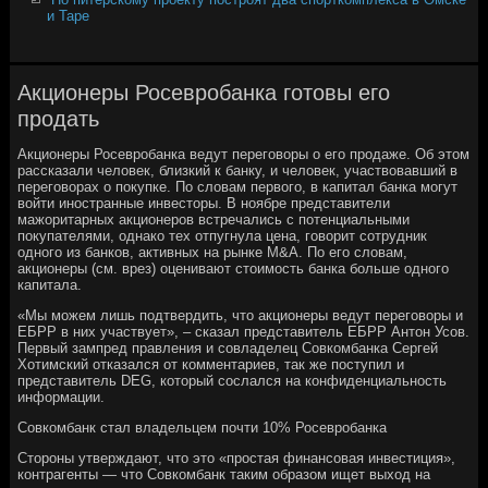
и Таре
Акционеры Росевробанка готовы его
продать
Акционеры Росевробанка ведут переговоры о его продаже. Об этом
рассказали человек, близкий к банку, и человек, участвовавший в
переговорах о покупке. По словам первого, в капитал банка могут
войти иностранные инвесторы. В ноябре представители
мажоритарных акционеров встречались с потенциальными
покупателями, однако тех отпугнула цена, говорит сотрудник
одного из банков, активных на рынке M&A. По его словам,
акционеры (см. врез) оценивают стоимость банка больше одного
капитала.
«Мы можем лишь подтвердить, что акционеры ведут переговоры и
ЕБРР в них участвует», ­– сказал представитель ЕБРР Антон Усов.
Первый зампред правления и совладелец Совкомбанка Сергей
Хотимский отказался от комментариев, так же поступил и
представитель DEG, который сослался на конфиденциальность
информации.
Совкомбанк стал владельцем почти 10% Росевробанка
Стороны утверждают, что это «простая финансовая инвестиция»,
контрагенты — что Совкомбанк таким образом ищет выход на