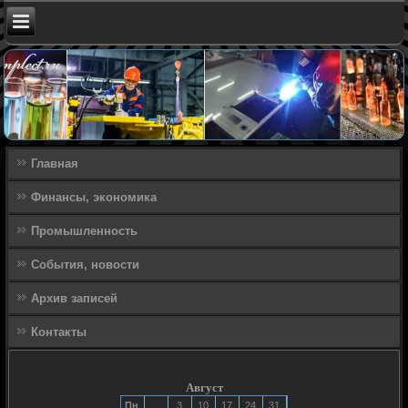
Главная
Финансы, экономика
Промышленность
События, новости
Архив записей
Контакты
Август
Пн
3
10
17
24
31