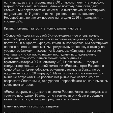
если вкладывать эти средства в ОФЗ, можно получить хорошую
маржу, объясняет Васильев. Именно поэтому банк обладает
стабильным портфелем относительно низкорисковых заемщиков,
продолжает он. И добавляет, что рентабельность капитала
Росевробанка по итогам первого полугодия 2016 г. находится на
уровне 32%.
Кризис помешал запустить новую розничную сеть
«Основной недостаток этой бизнес-модели – ее очень трудно
масштабировать. Банк не может активно наращивать кредитный
портфель и выдавать кредиты крупным корпоративным заемщикам
первого эшелона, хотя мог бы предложить процентную ставку на
уровне госбанков», – заключил Васильев. «Ситуация на рынке
улучшается и, согласно нашим последним исследованиям,
рыночная стоимость банков может быть оценена с
мультипликатором 0,7 к капиталу и 0,1 к активам», – говорит
гендиректор консалтинговой компании «Евроэксперт» Екатерина
Синогейкина. Таким образом, ориентир стоимости банка, по ее
подсчетам, около 20 млрд руб. Мультипликатор по капиталу 1 и
выше не встречался на российском рынке уже несколько лет,
возражает Синогейкина, это уровень европейского банка с высоким
качеством активов.
«Если говорить о сделках с акциями Росевробанка, проводимых в
течение последних 10 лет, то по стоимости они были в среднем
выше капитала», – говорит представитель банка.
Банки проверят своих поставщиков