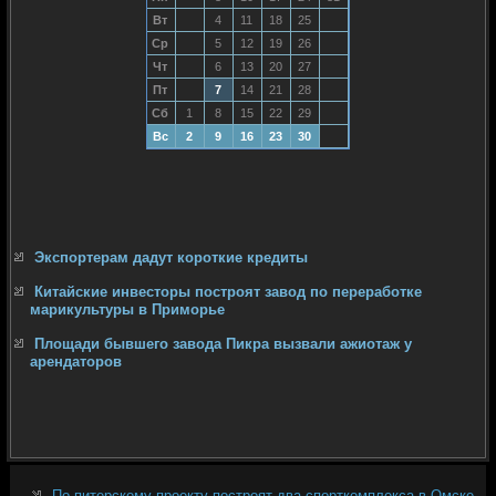
Вт
4
11
18
25
Ср
5
12
19
26
Чт
6
13
20
27
Пт
7
14
21
28
Сб
1
8
15
22
29
Вс
2
9
16
23
30
Экспортерам дадут короткие кредиты
Китайские инвесторы построят завод по переработке
марикультуры в Приморье
Площади бывшего завода Пикра вызвали ажиотаж у
арендаторов
По питерскому проекту построят два спорткомплекса в Омске