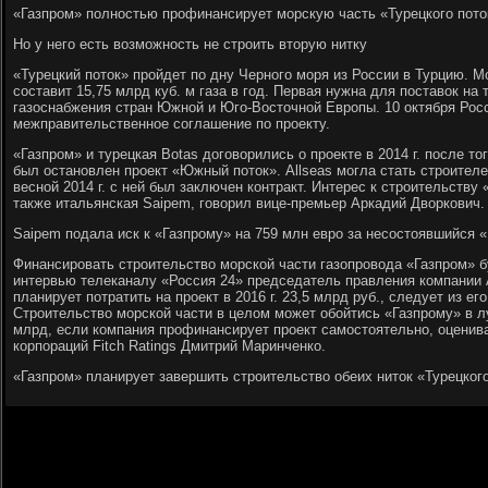
«Газпром» полностью профинансирует морскую часть «Турецкого пото
Но у него есть возможность не строить вторую нитку
«Турецкий поток» пройдет по дну Черного моря из России в Турцию. М
составит 15,75 млрд куб. м газа в год. Первая нужна для поставок на
газоснабжения стран Южной и Юго-Восточной Европы. 10 октября Рос
межправительственное соглашение по проекту.
«Газпром» и турецкая Botas договорились о проекте в 2014 г. после то
был остановлен проект «Южный поток». Allseas могла стать строител
весной 2014 г. с ней был заключен контракт. Интерес к строительству
также итальянская Saipem, говорил вице-премьер Аркадий Дворкович.
Saipem подала иск к «Газпрому» на 759 млн евро за несостоявшийся
Финансировать строительство морской части газопровода «Газпром» б
интервью телеканалу «Россия 24» председатель правления компании
планирует потратить на проект в 2016 г. 23,5 млрд руб., следует из е
Строительство морской части в целом может обойтись «Газпрому» в 
млрд, если компания профинансирует проект самостоятельно, оценив
корпораций Fitch Ratings Дмитрий Маринченко.
«Газпром» планирует завершить строительство обеих ниток «Турецкого 