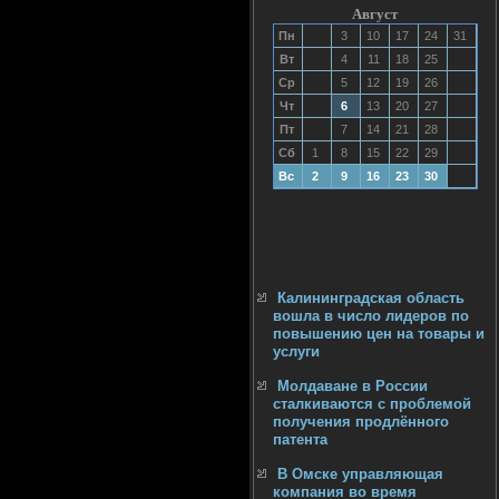
Август
Пн
3
10
17
24
31
Вт
4
11
18
25
Ср
5
12
19
26
Чт
6
13
20
27
Пт
7
14
21
28
Сб
1
8
15
22
29
Вс
2
9
16
23
30
Калининградская область
вошла в число лидеров по
повышению цен на товары и
услуги
Молдаване в России
сталкиваются с проблемой
получения продлённого
патента
В Омске управляющая
компания во время