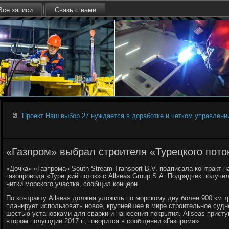
Все записи
Связь с нами
Проект Наш выбор 27 нуждается в доработке и четком управлени
«Газпром» выбрал строителя «Турецкого пото
«Дочка» «Газпрома» South Stream Transport B.V. подписала контракт н
газопровода «Турецкий поток» с Allseas Group S.A. Подрядчик получи
нитки морского участка, сообщил концерн.
По контракту Allseas должна уложить по морскому дну более 900 км т
планирует использовать новое, крупнейшее в мире строительное судно 
шестью установками для сварки и нанесения покрытия. Allseas приступ
втором полугодии 2017 г., говорится в сообщении «Газпрома».